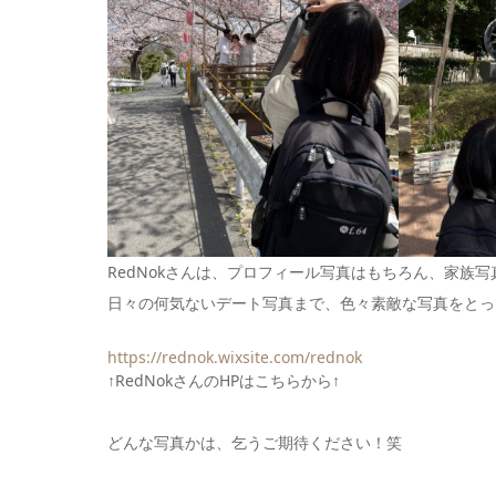
RedNokさんは、プロフィール写真はもちろん、家族
日々の何気ないデート写真まで、色々素敵な写真をとっ
https://rednok.wixsite.com/rednok
↑RedNokさんのHPはこちらから↑
どんな写真かは、乞うご期待ください！笑