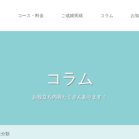
へ
コース・料金
ご成婚実績
コラム
お
コラム
お役立ち内容たくさんあります！
未分類