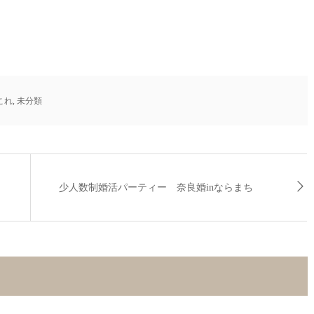
これ
,
未分類
少人数制婚活パーティー 奈良婚inならまち