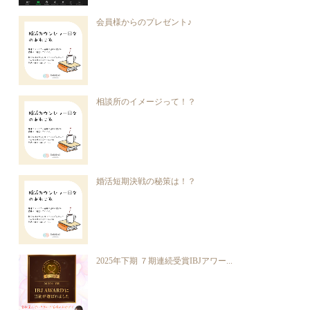
会員様からのプレゼント♪
相談所のイメージって！？
婚活短期決戦の秘策は！？
2025年下期 ７期連続受賞IBJアワー...